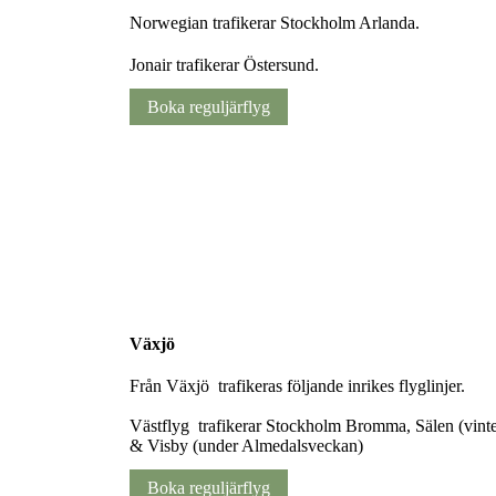
Norwegian trafikerar Stockholm Arlanda.
Jonair trafikerar Östersund.
Boka reguljärflyg
Växjö
Från Växjö trafikeras följande inrikes flyglinjer.
Västflyg trafikerar Stockholm Bromma, Sälen (vinte
& Visby (under Almedalsveckan)
Boka reguljärflyg