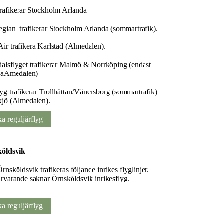
rafikerar Stockholm Arlanda
gian trafikerar Stockholm Arlanda (sommartrafik).
ir trafikera Karlstad (Almedalen).
alsflyget trafikerar Malmö & Norrköping (endast
 aAmedalen)
yg trafikerar Trollhättan/Vänersborg (sommartrafik)
jö (Almedalen).
a reguljärflyg
öldsvik
rnsköldsvik trafikeras följande inrikes flyglinjer.
rvarande saknar Örnsköldsvik inrikesflyg.
a reguljärflyg