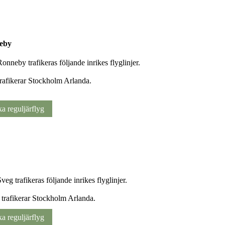
eby
onneby trafikeras följande inrikes flyglinjer.
rafikerar Stockholm Arlanda.
a reguljärflyg
veg trafikeras följande inrikes flyglinjer.
 trafikerar Stockholm Arlanda.
a reguljärflyg