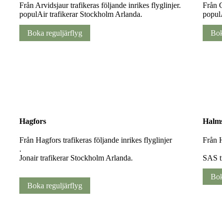
Från Arvidsjaur trafikeras följande inrikes flyglinjer.
Från G
populAir trafikerar Stockholm Arlanda.
popul
Boka reguljärflyg
Bok
Hagfors
Halm
Från Hagfors trafikeras följande inrikes flyglinjer
Från H
.
Jonair trafikerar Stockholm Arlanda.
SAS t
Bok
Boka reguljärflyg