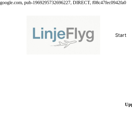
google.com, pub-1969295732696227, DIRECT, f08c47fec0942fa0
Start
Upp