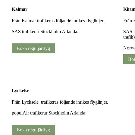
Kalmar
Kiru
Från Kalmar trafikeras följande inrikes flyglinjer.
Från K
SAS trafikerar Stockholm Arlanda.
SAS t
trafik)
Norwe
Boka reguljärflyg
Bok
Lyckelse
Från Lycksele trafikeras följande inrikes flyglinjer.
populAir trafikerar Stockholm Arlanda.
Boka reguljärflyg