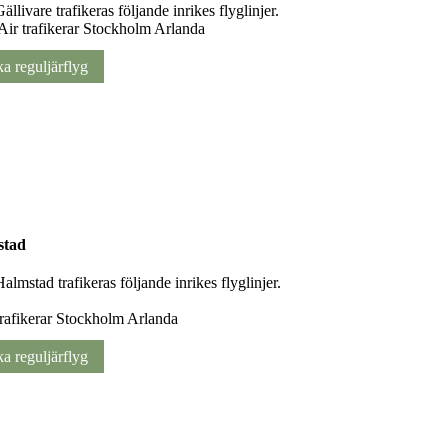
ällivare trafikeras följande inrikes flyglinjer.
Air trafikerar Stockholm Arlanda
a reguljärflyg
stad
almstad trafikeras följande inrikes flyglinjer.
rafikerar Stockholm Arlanda
a reguljärflyg