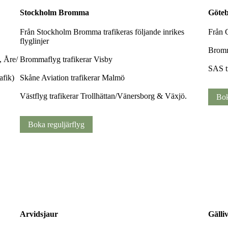
Stockholm Bromma
Göte
Från Stockholm Bromma trafikeras följande inrikes
Från G
flyglinjer
Bromm
, Åre/
Brommaflyg trafikerar Visby
SAS t
afik)
Skåne Aviation trafikerar Malmö
Västflyg trafikerar Trollhättan/Vänersborg & Växjö.
Bok
Boka reguljärflyg
Arvidsjaur
Gälli