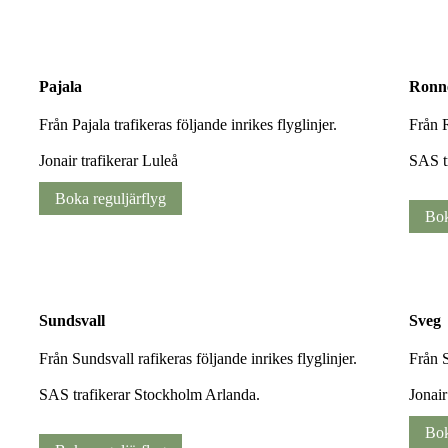
Pajala
Ronn
Från Pajala trafikeras följande inrikes flyglinjer.
Från R
Jonair trafikerar Luleå
SAS t
Boka reguljärflyg
Bok
Sundsvall
Sveg
Från Sundsvall rafikeras följande inrikes flyglinjer.
Från S
SAS trafikerar Stockholm Arlanda.
Jonair
Bok