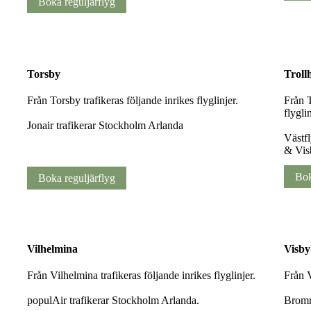
Boka reguljärflyg
Torsby
Troll
Från Torsby trafikeras följande inrikes flyglinjer.
Från T
flyglin
Jonair trafikerar Stockholm Arlanda
Västfl
& Vis
Bok
Boka reguljärflyg
Vilhelmina
Visby
Från Vilhelmina trafikeras följande inrikes flyglinjer.
Från V
populAir trafikerar Stockholm Arlanda.
Bromm