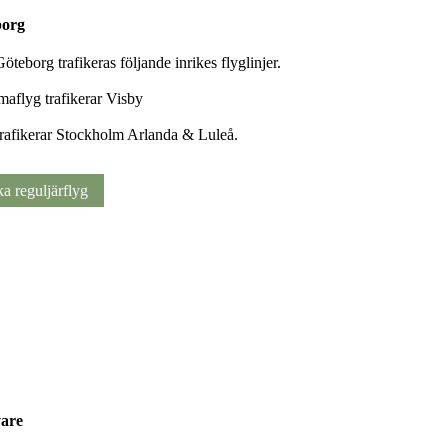
borg
öteborg trafikeras följande inrikes flyglinjer.
aflyg trafikerar Visby
rafikerar Stockholm Arlanda & Luleå.
a reguljärflyg
vare