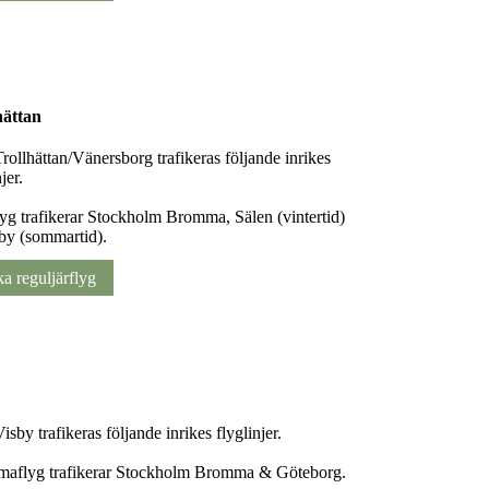
hättan
rollhättan/Vänersborg trafikeras följande inrikes
jer.
yg trafikerar Stockholm Bromma, Sälen (vintertid)
by (sommartid).
a reguljärflyg
isby trafikeras följande inrikes flyglinjer.
aflyg trafikerar Stockholm Bromma & Göteborg.