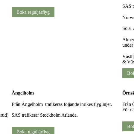
SAS t
Boka reguljärflyg
Norwe
Sola A
Almed
under
Västfl
& Väx
Bok
Ängelholm
Örnsk
Från Ängelholm trafikeras följande inrikes flyglinjer.
Från Ö
För nä
rtid)
SAS trafikerar Stockholm Arlanda.
Bok
Boka reguljärflyg