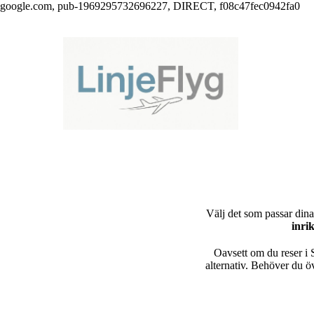
google.com, pub-1969295732696227, DIRECT, f08c47fec0942fa0
Välj det som passar dina 
inri
Oavsett om du reser i S
alternativ. Behöver du öv