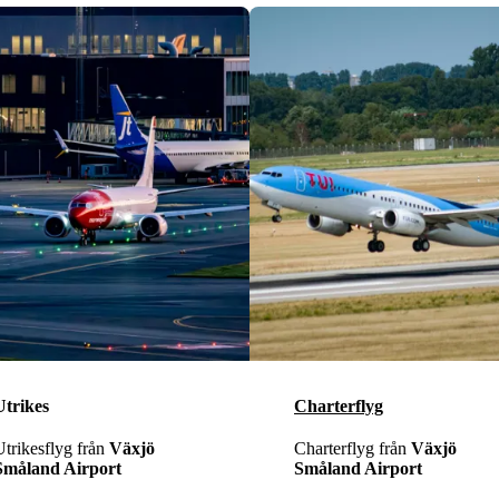
Utrikes
Charterflyg
Utrikesflyg från
Växjö
Charterflyg från
Växjö
Småland Airport
Småland Airport