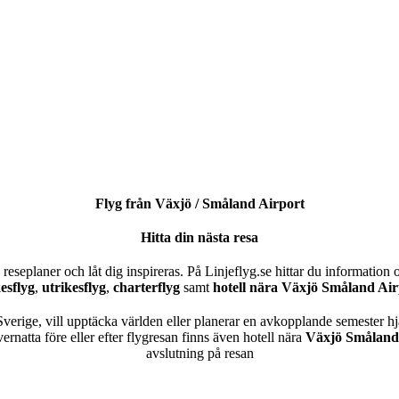
Flyg från Växjö / Småland Airport
Hitta din nästa resa
reseplaner och låt dig inspireras. På Linjeflyg.se hittar du information 
kesflyg
,
utrikesflyg
,
charterflyg
samt
hotell nära Växjö Småland Air
verige, vill upptäcka världen eller planerar en avkopplande semester hjälp
ernatta före eller efter flygresan finns även hotell nära
Växjö Smålan
avslutning på resan