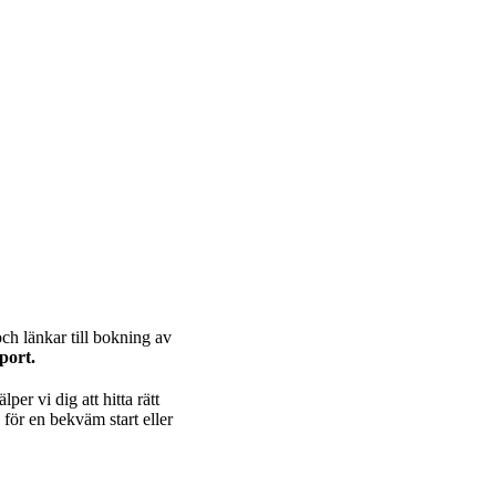
och länkar till bokning av
port.
er vi dig att hitta rätt
d
för en bekväm start eller