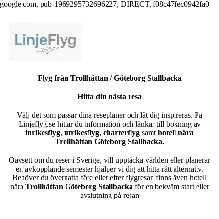
google.com, pub-1969295732696227, DIRECT, f08c47fec0942fa0
Flyg från Trollhättan / Göteborg Stallbacka
Hitta din nästa resa
Välj det som passar dina reseplaner och låt dig inspireras. På
Linjeflyg.se hittar du information och länkar till bokning av
inrikesflyg
,
utrikesflyg
,
charterflyg
samt
hotell nära
Trollhättan Göteborg Stallbacka.
Oavsett om du reser i Sverige, vill upptäcka världen eller planerar
en avkopplande semester hjälper vi dig att hitta rätt alternativ.
Behöver du övernatta före eller efter flygresan finns även hotell
nära
Trollhättan Göteborg Stallbacka
för en bekväm start eller
avslutning på resan