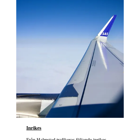
Inrikes
Från Halmstad trafikeras följande inrikes